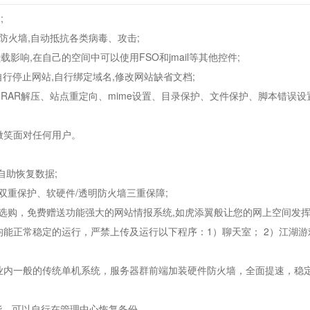
;
应用防火墙,自动抵抗各类病毒、攻击;
载影响,在自己的空间中可以使用FSO和jmail等其他控件;
,自行停止网站,自行绑定域名,修改网站缺省文档;
压缩、RAR解压、站点重定向、mime设置、目录保护、文件保护、脚本错误
持，微笑面对任何用户。
自助恢复数据;
据双重保护、软硬件/透明防火墙三重保障;
器可供选购，免费赠送功能强大的网站情报系统,如虎添翼般让您的网上空间发挥
点均能正常稳定的运行，严禁上传及运行以下程序：1）聊天室； 2）江湖游戏
于业内一般的传统单机系统，服务器群前端加装硬件防火墙，全面提速，稳定
功能，可以自行在管理中心恢复备份。