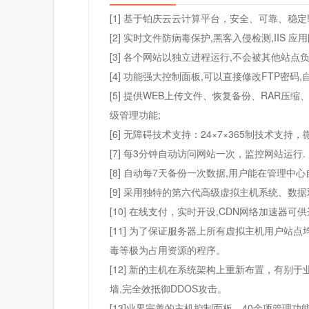
[1] 基于铂庆云云计算平台，安全、可靠、稳定!
[2] 实时文件防病毒保护,黑客入侵检测,IIS 
[3] 各个网站以独立进程运行,不会被其他站点负
[4] 功能强大控制面板,可以直接修改FTP密码
[5] 提供WEB上传文件、恢复备份、RAR
级管理功能;
[6] 无障碍技术支持：24×7×365制技术支
[7] 每3分钟自动访问网站一次，监控网站运行.
[8] 自动每7天备份一次数据,用户能在管理中心
[9] 采用独特的第六代高级虚拟主机系统、数
[10] 在线支付，实时开设,CDN网络加速
[11] 为了保证服务器上所有虚拟主机用户站
毒等极为占用资源的程序。
[12] 新的主机在系统架构上重新布置，有别
墙,完全效抵御DDOS攻击。
[13]业界完善的主机控制面板，40余项管理