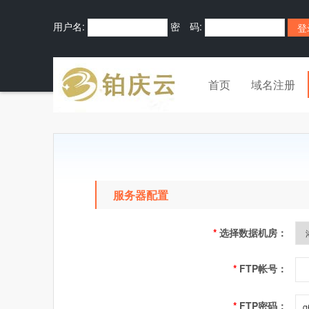
用户名:
密 码:
首页
域名注册
服务器配置
*
选择数据机房：
*
FTP帐号：
*
FTP密码：