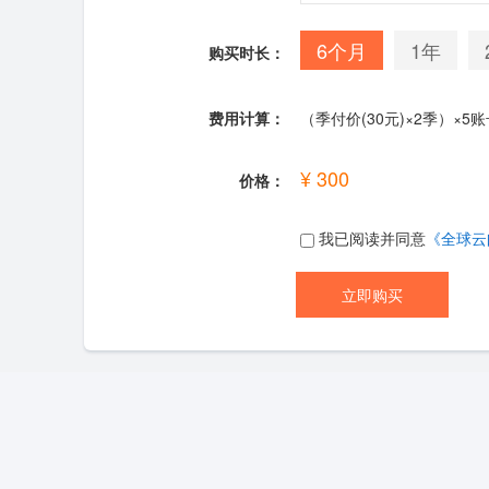
6个月
1年
购买时长：
费用计算：
（季付价(30元)×2季）×5账号
¥ 300
价格：
我已阅读并同意
《全球云