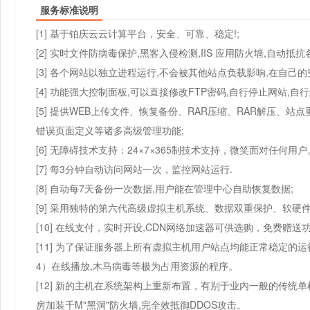
服务标准说明
[1] 基于铂庆云云计算平台，安全、可靠、稳定!;
[2] 实时文件防病毒保护,黑客入侵检测,IIS 应用防火墙,自动抵
[3] 各个网站以独立进程运行,不会被其他站点负载影响,在自己的空
[4] 功能强大控制面板,可以直接修改FTP密码,自行停止网站,自
[5] 提供WEB上传文件、恢复备份、RAR压缩、RAR解压、
错误页面定义等诸多高级管理功能;
[6] 无障碍技术支持：24×7×365制技术支持，微笑面对任何用户
[7] 每3分钟自动访问网站一次，监控网站运行.
[8] 自动每7天备份一次数据,用户能在管理中心自助恢复数据;
[9] 采用独特的第六代高级虚拟主机系统、数据双重保护、软硬件
[10] 在线支付，实时开设,CDN网络加速器可供选购，免费赠
[11] 为了保证服务器上所有虚拟主机用户站点均能正常稳定的
4）在线播放,木马病毒等极为占用资源的程序。
[12] 新的主机在系统架构上重新布置，有别于业内一般的传
房加装千M"黑洞"防火墙,完全效抵御DDOS攻击。