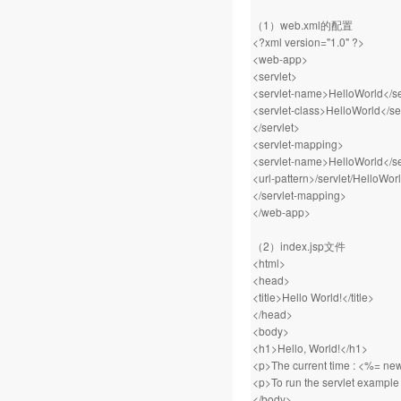
（1）web.xml的配置
<?xml version="1.0" ?>
<web-app>
<servlet>
<servlet-name>HelloWorld</s
<servlet-class>HelloWorld</se
</servlet>
<servlet-mapping>
<servlet-name>HelloWorld</s
<url-pattern>/servlet/HelloWor
</servlet-mapping>
</web-app>
（2）index.jsp文件
<html>
<head>
<title>Hello World!</title>
</head>
<body>
<h1>Hello, World!</h1>
<p>The current time : <%= new
<p>To run the servlet example 
</body>