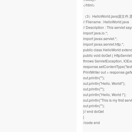
</html>
（3）HelloWorld.java源文件
// Filename : HelloWorld.java
// Description : This servlet say
import java.io.*;
import javax.servlet.*;
import javax.servlet.http.*;
public class HelloWorld extend
public void doGet ( HttpServl
throws ServletException, IOEx
response.setContentType("text
PrintWriter out = response.getW
out.println("");
out.println("Hello, World!");
out.println("");
out.println("Hello, World !");
out.println("This is my first servl
out.println("");
}// end doGet
}
//code end