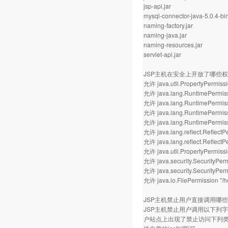
jsp-api.jar
mysql-connector-java-5.0.4-bin
naming-factory.jar
naming-java.jar
naming-resources.jar
servlet-api.jar
JSP主机在安全上开放了哪些
允许 java.util.PropertyPermissi
允许 java.lang.RuntimePermiss
允许 java.lang.RuntimePermissi
允许 java.lang.RuntimePermiss
允许 java.lang.RuntimePermis
允许 java.lang.reflect.Reflect
允许 java.lang.reflect.ReflectPe
允许 java.util.PropertyPermissio
允许 java.security.SecurityPer
允许 java.security.SecurityPerm
允许 java.io.FilePermission "
JSP主机禁止用户直接调用哪
JSP主机禁止用户调用以下列字
户站点上出现了禁止访问下列类库的