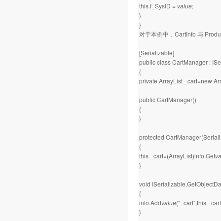
this.f_SysID =
value
;
}
}
对于本例中，CartInfo 与 P
[Serializable]
public class CartManager : ISe
{
private ArrayList _cart=new Arr
public CartManager()
{
}
protected CartManager(Seriali
{
this._cart=(ArrayList)info.Get
va
}
void ISerializable.GetObjectDa
{
info.Add
value
("_cart",this._car
}