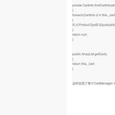
private CartInfo findCartInfo(st
{
foreach(CartInfo ci in this._car
{
if( ci.Product.SysID.Equals(sid)
}
return null;
}
public ArrayList getCart()
{
return this._cart;
}
这样实现了整个CartManager--C