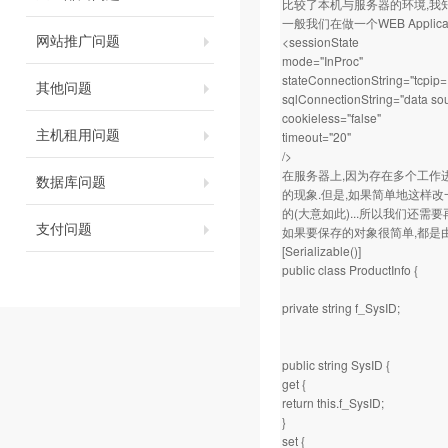
比较了本机与服务器的环境,我知道问
一般我们在做一个WEB Applicat
网站推广问题
<sessionState
mode="InProc"
stateConnectionString="tcpip
其他问题
sqlConnectionString="data so
cookieless="false"
主机租用问题
timeout="20"
/>
在服务器上,因为存在多个工作进程,
数据库问题
的现象.但是,如果简单地这样改一下
的(大意如此)...所以我们还
支付问题
如果要保存的对象很简单,都是
[Serializable()]
public class ProductInfo {
private string f_SysID;
public string SysID {
get {
return this.f_SysID;
}
set {