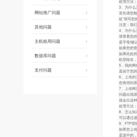
处理方法：建议
3、为什
网站推广问题
首先请您检
处”填写您
注意：我们
其他问题
4、为什
请查看您
主机租用问题
是字母l被
如果您把
如果此处
数据库问题
机登陆名
5、我的网
支付问题
是由于您的
6、上传
您将得到
7、上传网
问题出现原因
就会出这
处理方法：请
8、怎么
可以通过虚
9、FTP
如果您上传
是选中的