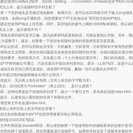
使用Cuteftp4.2软件，在Edit->Setting…->Connection->Firewall去掉”PASV
么无法上传，提示连接时找不到主机？
查一下您的域名是否做过域名解析，检测方法：您可以在DOS提示符下输入ping域名如果
的域名，如果ping不通的话，则您需要在“FTP主机地址处”填写您主机的IP地址。
建议您使用IP地址上传页面，同时，某些地区的拨号上网的169对ftp有限制。所以
么无法上传，提示密码不对？
的登陆名密码填写是否正确，因为如果密码是复制的话，可能会复制出空格。另外，我
认为是数字1。最后，您要看一下您在ftp登陆时选择的登陆类型是否是普通。
密码忘记的话，您可以登陆会员专区－主机服务－主机管理－主机登陆名中查询您的密
的密码也无法登陆，请您在线问题提交或者发传真到我司技术部，在线问题提交请注明
，您的要求，您的联系方式、并加盖公章（个人付身份证复印件），我们的传真机，我
站FTP密码验证可通过，只是在最后不能目录列表列出，显示：LLIST425，这是什
虚拟主机空间已用完造成的，请使用FTP登陆，删除一些不必要的文件即可。
的文件超过我的磁盘限额会出现什么情况？
系统提示，无法再上传任何东西（文件上传后的字节数为零）。
页后，访问结果为”Forbidden”（禁止访问），是什么原因？
：这种结果是由于您相应的目录下，缺少一个索引文件，其名称必须是index.html，inde
种提示，以避免别人看到您的目录下有那些文件。
您将文件名改成index.html。
知道我上传到主机上的文件的总容量？
拟主机控制面板中的FTP信息管理查看空间占用情况。
登陆时提示SOCKET错误。
文件时系统提示socket错误，那么请您检查一下您使用软件的编辑菜单的连接中是否
，您把此两个选项取消，然后再重新进行连接即可。如果您本机安装了诺顿等杀毒软件