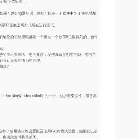
 mode”这个选项即可。
可以ping通的话，则您可以在FTP软件中“FTP主机地址
请您最好更换上网方式后在进行测试。
们给您的初始密码都是一个英文一个数字8位数排列的，也许
码。
您的主机登陆名、您的要求；发传真请注明您的ID，您的主
们收到后会尽快为您办理。
么原因？
x.htm或index.shtml中的一个，缺少索引文件，服务器
选择了使用防火墙设置以及使用PASV模式设置，如果您以前
，也请您暂时将其关闭。