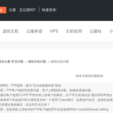
注册
忘记密码?
快捷登录:
虚拟主机
云服务器
VPS
主机租用
云建站
域名注册-常见问题
→
虚拟主机问题
→ 虚拟主机问题
ftp常见错误问题集锦
传网页，FTP故障－提示“无法连接服务器”错误。
因：FTP客户端程序设置问题，客户上网线路问题，ftp服务器端问题。
建议客户使用CUTPFTP软件来上传客户的网页，在“FTP主机地址处”最好填写IP地
辑菜单下的连接中防火墙里是否有一个使用了pasv模式，如果选中的话，您把此选
时已经通过身份验证，但总列不出目录？
：您使用的上传软件的FTP客户端程序不应该选用PASV mode和firewall setting