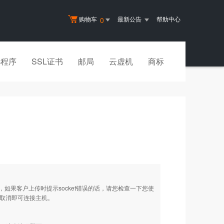
购物车
最新公告
帮助中心
0
小程序
SSL证书
邮局
云虚机
商标
址，如果客户上传时提示socket错误的话，请您检查一下您使
项取消即可连接主机。