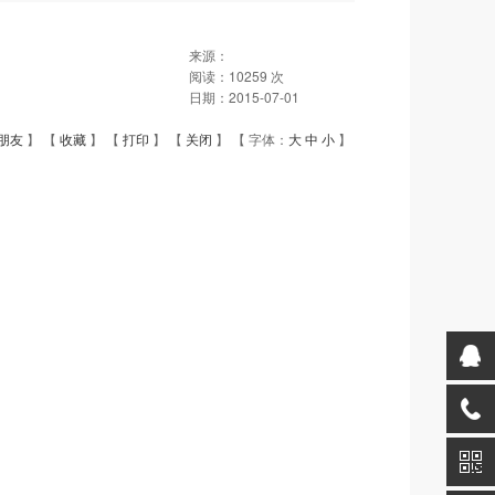
来源：
阅读：
10259
次
日期：
2015-07-01
朋友
】 【
收藏
】 【
打印
】 【
关闭
】 【 字体：
大
中
小
】