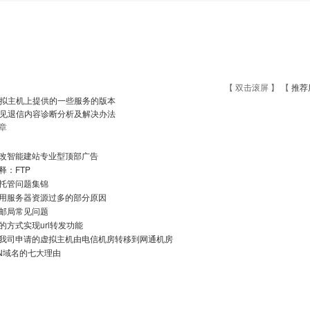
【 双击滚屏 】 【
推荐
拟主机上提供的一些服务的版本
见退信内容诊断分析及解决办法
章
改智能建站专业型顶部广告
释：FTP
托管问题集锦
用服务器资源过多的部分原因
邮局常见问题
的方式实现url转发功能
我司申请的虚拟主机由电信机房转移到网通机房
N域名的七大理由