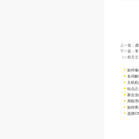
上一篇：
虚
下一篇：
常
>> 相关文
如何修
名词解
主机机
站点占
新企业
用程序
如何将
选择C